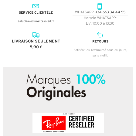
SERVICE CLIENTÈLE
WHATSAPP:
+34 663 34 44 55
Horario WHATSAPP:
salut@aveclunettesoleil.fr
L-V: 10:00 a 13:30
LIVRAISON SEULEMENT
RETOURS
5,90 €
Satisfait ou remboursé sous 30 jours,
sans motif.