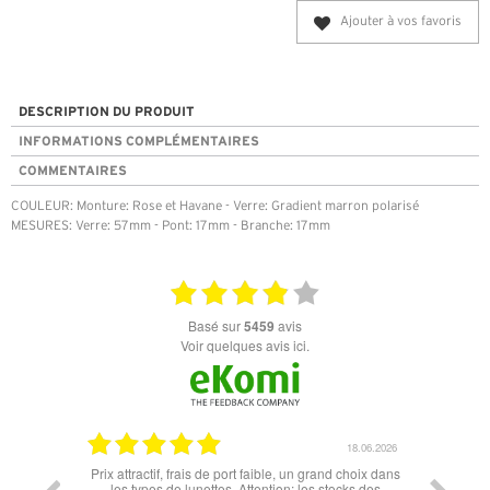
Ajouter à vos favoris
DESCRIPTION DU PRODUIT
INFORMATIONS COMPLÉMENTAIRES
COMMENTAIRES
COULEUR: Monture: Rose et Havane - Verre: Gradient marron polarisé
MESURES: Verre: 57mm - Pont: 17mm - Branche: 17mm
basé sur
5459
avis
Voir quelques avis ici.
06.07.2026
18.06.2026
l'éclipse
Prix attractif, frais de port faible, un grand choix dans
tout est
les types de lunettes. Attention: les stocks des