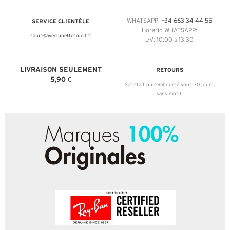
SERVICE CLIENTÈLE
WHATSAPP:
+34 663 34 44 55
Horario WHATSAPP:
salut@aveclunettesoleil.fr
L-V: 10:00 a 13:30
LIVRAISON SEULEMENT
RETOURS
5,90 €
Satisfait ou remboursé sous 30 jours,
sans motif.