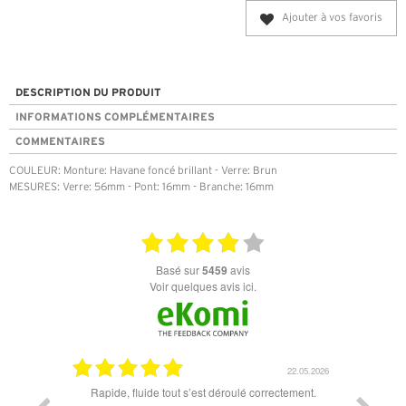
Ajouter à vos favoris
DESCRIPTION DU PRODUIT
INFORMATIONS COMPLÉMENTAIRES
COMMENTAIRES
COULEUR: Monture: Havane foncé brillant - Verre: Brun
MESURES: Verre: 56mm - Pont: 16mm - Branche: 16mm
basé sur
5459
avis
Voir quelques avis ici.
11.06.2026
22.05.2026
t un peu
Rapide, fluide tout s’est déroulé correctement.
 sont top