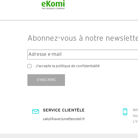
14 jours. J'ai reçu sous 3 jours. Attention aux avis
truspilot qui reflètent pas le site
Abonnez-vous à notre newslett
J'accepte la politique de confidentialité
S'INSCRIRE
SERVICE CLIENTÈLE
WH
Ho
salut@aveclunettesoleil.fr
L-V