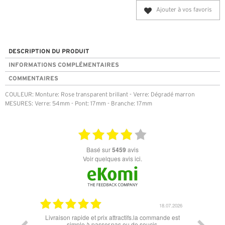
Ajouter à vos favoris
DESCRIPTION DU PRODUIT
INFORMATIONS COMPLÉMENTAIRES
COMMENTAIRES
COULEUR: Monture: Rose transparent brillant - Verre: Dégradé marron
MESURES: Verre: 54mm - Pont: 17mm - Branche: 17mm
basé sur
5459
avis
Voir quelques avis ici.
18.07.2026
06.07.2026
la commande est
Super lunette merci pour les lunettes pour l'éclipse
Pr
oucis.