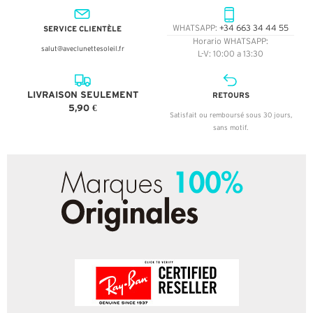
SERVICE CLIENTÈLE
WHATSAPP:
+34 663 34 44 55
Horario WHATSAPP:
salut@aveclunettesoleil.fr
L-V: 10:00 a 13:30
LIVRAISON SEULEMENT
RETOURS
5,90 €
Satisfait ou remboursé sous 30 jours,
sans motif.