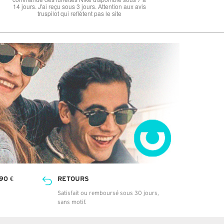
14 jours. J'ai reçu sous 3 jours. Attention aux avis
truspilot qui reflètent pas le site
90 €
RETOURS
Satisfait ou remboursé sous 30 jours,
sans motif.