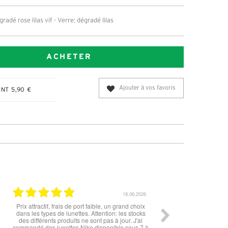
adé rose lilas vif - Verre: dégradé lilas
ACHETER
Ajouter à vos favoris
NT 5,90 €
18.06.2026
Prix attractif, frais de port faible, un grand choix
tout est parfait , que 
dans les types de lunettes. Attention: les stocks
ou la livr
des différents produits ne sont pas à jour. J'ai
commandé des lunettes Nike disponible sous 7 à