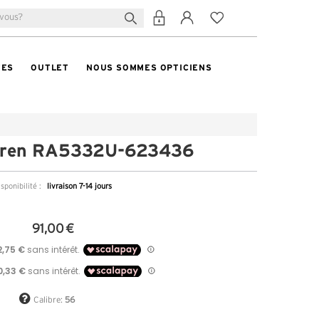
TES
OUTLET
NOUS SOMMES OPTICIENS
uren RA5332U-623436
sponibilité :
livraison 7-14 jours
91,00 €
Calibre:
56