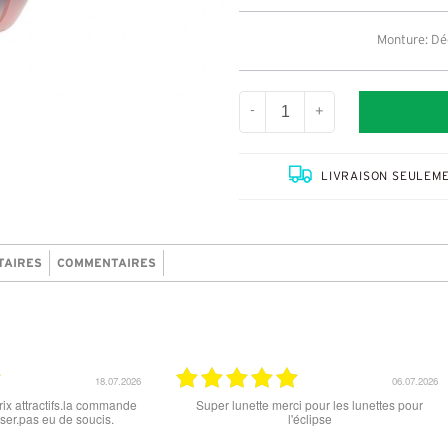
Monture: Dégr
-
+
LIVRAISON SEULEME
TAIRES
COMMENTAIRES
18.07.2026
06.07.2026
rix attractifs.la commande
Super lunette merci pour les lunettes pour
ser.pas eu de soucis.
l'éclipse