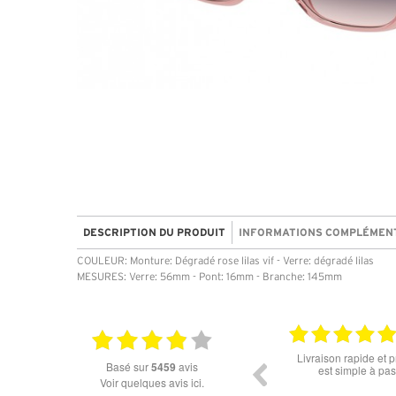
DESCRIPTION DU PRODUIT
INFORMATIONS COMPLÉMEN
COULEUR: Monture: Dégradé rose lilas vif - Verre: dégradé lilas
MESURES: Verre: 56mm - Pont: 16mm - Branche: 145mm
07.04.2026
Très bonne expérience ! Lunettes de soleil
Livraison rapide et p
basé sur
5459
avis
conforme à mes attentes et livraison rapide
est simple à pas
Voir quelques avis ici.