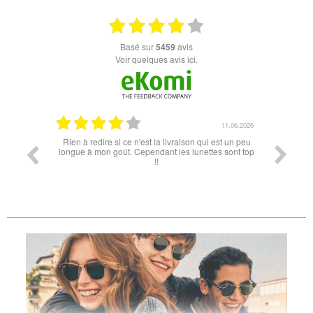
basé sur
5459
avis
Voir quelques avis ici.
12.06.2026
11.06.2026
Rien à redire si ce n'est la livraison qui est un peu
Rapid
longue à mon goût. Cependant les lunettes sont top
!!