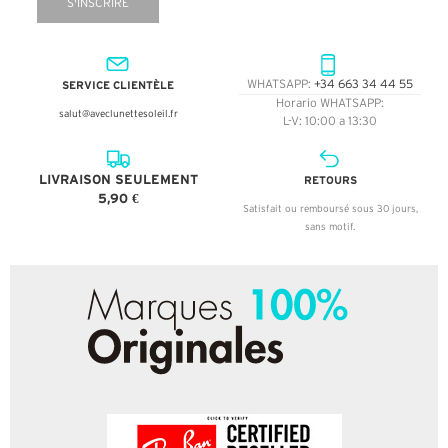
S'INSCRIRE
SERVICE CLIENTÈLE
WHATSAPP:
+34 663 34 44 55
Horario WHATSAPP:
salut@aveclunettesoleil.fr
L-V: 10:00 a 13:30
LIVRAISON SEULEMENT
RETOURS
5,90 €
Satisfait ou remboursé sous 30 jours,
sans motif.