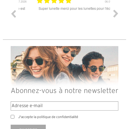
18.07.2026
06.07.2026
ande est
Super lunette merci pour les lunettes pour l'éclipse
Prix attr
les t
différen
des lune
reçu so
Abonnez-vous à notre newsletter
J'accepte la politique de confidentialité