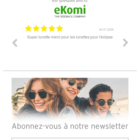
Voir quelques avis ici.
18.07.2026
06.07.2026
ande est
Super lunette merci pour les lunettes pour l'éclipse
Prix attr
les t
différen
des lune
reçu so
Abonnez-vous à notre newsletter