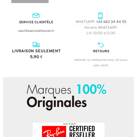
SERVICE CLIENTÈLE
WHATSAPP:
+34 663 34 44 55
Horario WHATSAPP:
salut@aveclunettesoleil.fr
L-V: 10:00 a 13:30
LIVRAISON SEULEMENT
RETOURS
5,90 €
Satisfait ou remboursé sous 30 jours,
sans motif.