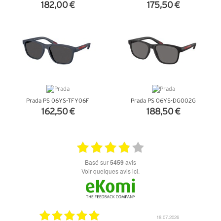
182,00 €
175,50 €
+ D'INFOS
+ D'INFOS
Prada PS 06YS-TFY06F
Prada PS 06YS-DG002G
162,50 €
188,50 €
+ D'INFOS
+ D'INFOS
basé sur
5459
avis
Voir quelques avis ici.
07.04.2026
18.07.2026