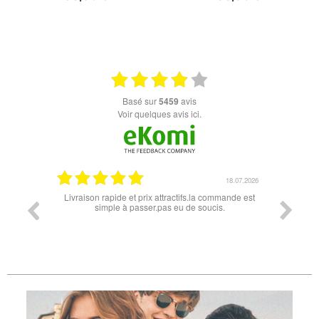
+ D'INFOS
+ D'INFOS
basé sur
5459
avis
Voir quelques avis ici.
07.04.2026
18.07.2026
 conforme
Livraison rapide et prix attractifs.la commande est
Super lu
simple à passer.pas eu de soucis.