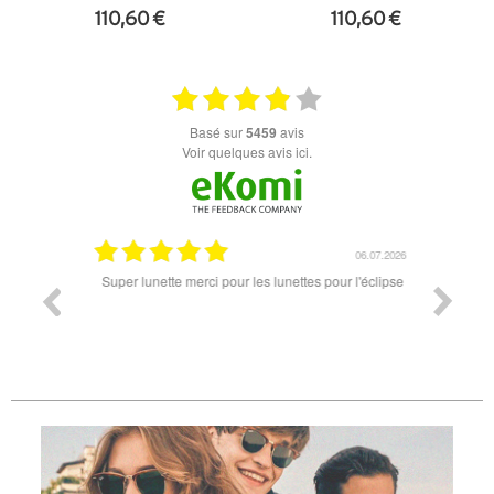
110,60 €
110,60 €
+ D'INFOS
+ D'INFOS
basé sur
5459
avis
Voir quelques avis ici.
18.07.2026
06.07.2026
ande est
Super lunette merci pour les lunettes pour l'éclipse
Prix attr
les t
différen
des lune
reçu so