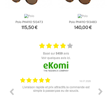
Polo PH4110-513473
Polo PH4110-513483
115,50 €
140,00 €
+ D'INFOS
+ D'INFOS
basé sur
5459
avis
Voir quelques avis ici.
07.04.2026
18.07.2026
 conforme
Livraison rapide et prix attractifs.la commande est
Super lu
simple à passer.pas eu de soucis.