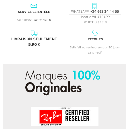
SERVICE CLIENTÈLE
WHATSAPP:
+34 663 34 44 55
Horario WHATSAPP:
salut@aveclunettesoleil.fr
L-V: 10:00 a 13:30
LIVRAISON SEULEMENT
RETOURS
5,90 €
Satisfait ou remboursé sous 30 jours,
sans motif.