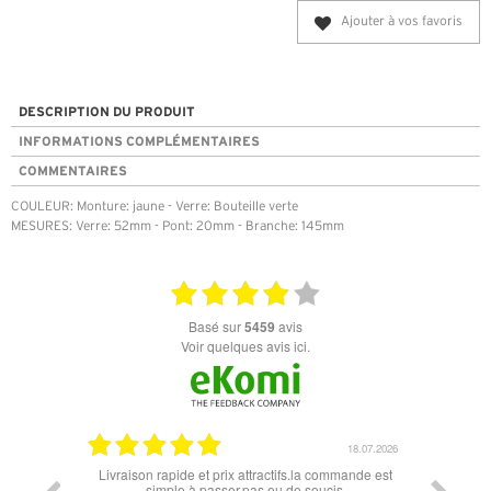
Ajouter à vos favoris
DESCRIPTION DU PRODUIT
INFORMATIONS COMPLÉMENTAIRES
COMMENTAIRES
COULEUR: Monture: jaune - Verre: Bouteille verte
MESURES: Verre: 52mm - Pont: 20mm - Branche: 145mm
basé sur
5459
avis
Voir quelques avis ici.
18.07.2026
et prix attractifs.la commande est
Super lunette merci pour les lunettes pour
passer.pas eu de soucis.