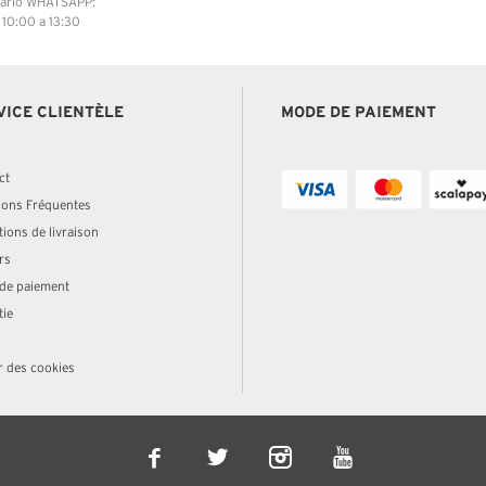
ario WHATSAPP:
: 10:00 a 13:30
VICE CLIENTÈLE
MODE DE PAIEMENT
ct
ions Fréquentes
ions de livraison
rs
de paiement
tie
r des cookies