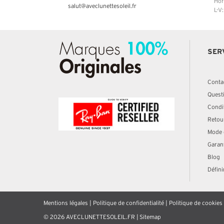
Hor
salut@aveclunettesoleil.fr
L-V
SER
Conta
Quest
Condit
Retou
Mode 
Garan
Blog
Défini
Mentions légales
|
Politique de confidentialité
|
Politique de cookies
© 2026 AVECLUNETTESOLEIL.FR |
Sitemap