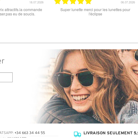
15.06.2026
parfait , que ce soit le produit commandé
super les lunettes, très cool, 
ou la livraison . merci
er
LIVRAISON SEULEMENT 5,
ATSAPP:
+34 663 34 44 55