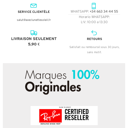
SERVICE CLIENTÈLE
WHATSAPP:
+34 663 34 44 55
Horario WHATSAPP:
salut@aveclunettesoleil.fr
L-V: 10:00 a 13:30
LIVRAISON SEULEMENT
RETOURS
5,90 €
Satisfait ou remboursé sous 30 jours,
sans motif.