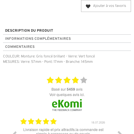
Ajouter à vos favoris
DESCRIPTION DU PRODUIT
INFORMATIONS COMPLÉMENTAIRES
COMMENTAIRES
COULEUR: Monture: Gris foncé brillant - Verre: Vert foncé
MESURES: Verre: 57mm - Pont: 17mm - Branche: 145mm
basé sur
5459
avis
Voir quelques avis ici.
18.07.2026
06.07.2026
ommande est
Super lunette merci pour les lunettes pour l'éclipse
Prix a
is.
le