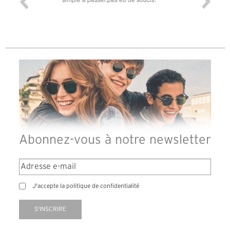
diffé
des l
reçu
Abonnez-vous à notre newsletter
J'accepte la politique de confidentialité
S'INSCRIRE