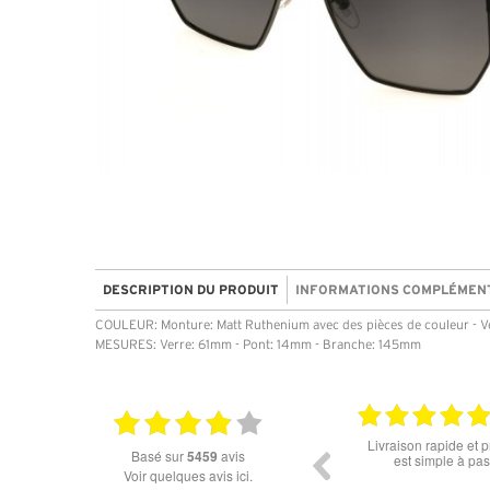
DESCRIPTION DU PRODUIT
INFORMATIONS COMPLÉMEN
COULEUR: Monture: Matt Ruthenium avec des pièces de couleur - Ve
MESURES: Verre: 61mm - Pont: 14mm - Branche: 145mm
18.07.2026
Livraison rapide et prix attractifs.la commande
Super lunette merci 
basé sur
5459
avis
est simple à passer.pas eu de soucis.
l'éc
Voir quelques avis ici.