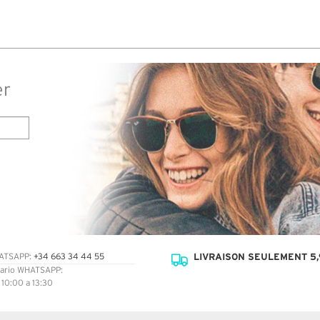
commandé des lunettes Nike disponible sous 7 à
14 jours. J'ai reçu sous 3 jours. Attention aux avis
truspilot qui reflètent pas le site
er
LIVRAISON SEULEMENT 5,
ATSAPP:
+34 663 34 44 55
ario WHATSAPP:
: 10:00 a 13:30