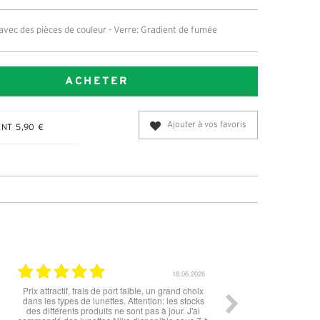
vec des pièces de couleur - Verre: Gradient de fumée
ACHETER
Ajouter à vos favoris
NT 5,90 €
15.06.2026
tout est parfait , que ce soit le produit commandé
super les lunettes
ou la livraison . merci