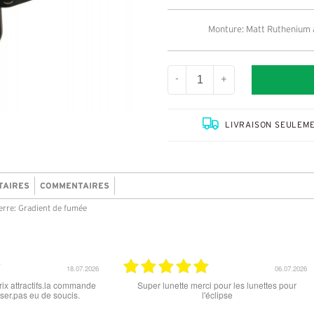
Monture: Matt Ruthenium a
-
+
LIVRAISON SEULEME
TAIRES
COMMENTAIRES
rre: Gradient de fumée
06.07.2026
18.06.2026
pour les lunettes pour
Prix attractif, frais de port faible, un grand choix
lipse
dans les types de lunettes. Attention: les stocks
des différents produits ne sont pas à jour. J'ai