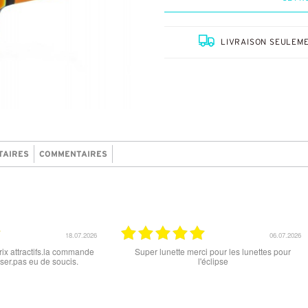
LIVRAISON SEULEME
TAIRES
COMMENTAIRES
18.06.2026
15.06.2026
 un grand choix
tout est parfait , que ce soit le produit commandé
ion: les stocks
ou la livraison . merci
s à jour. J'ai
nible sous 7 à
tention aux avis
le site