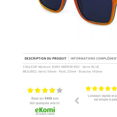
DESCRIPTION DU PRODUIT
INFORMATIONS COMPLÉMEN
COULEUR: Monture: SHINY MIRROR RED - Verre: BLUE
MESURES: Verre: 54mm - Pont: 20mm - Branche: 145mm
06.07.2026
er lunette merci pour les lunettes pour
Prix attractif, frais de port faible,
basé sur
5459
avis
l'éclipse
dans les types de lunettes. Attent
Voir quelques avis ici.
des différents produits ne sont pa
commandé des lunettes Nike dispo
14 jours. J'ai reçu sous 3 jours. At
truspilot qui reflètent pas 