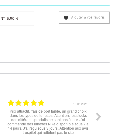
Ajouter à vos favoris
NT 5,90 €
12.06.2026
super les lunettes, très cool, merci
Rien à redire si ce n'est la livrais
peu longue à mon goût. Cependant
sont top !!