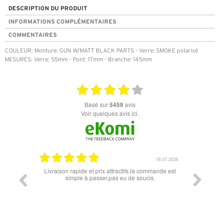
DESCRIPTION DU PRODUIT
INFORMATIONS COMPLÉMENTAIRES
COMMENTAIRES
COULEUR: Monture: GUN W/MATT BLACK PARTS - Verre: SMOKE polarisé
MESURES: Verre: 55mm - Pont: 17mm - Branche: 145mm
basé sur
5459
avis
Voir quelques avis ici.
07.04.2026
18.07.2026
 conforme
Livraison rapide et prix attractifs.la commande est
Super lu
simple à passer.pas eu de soucis.