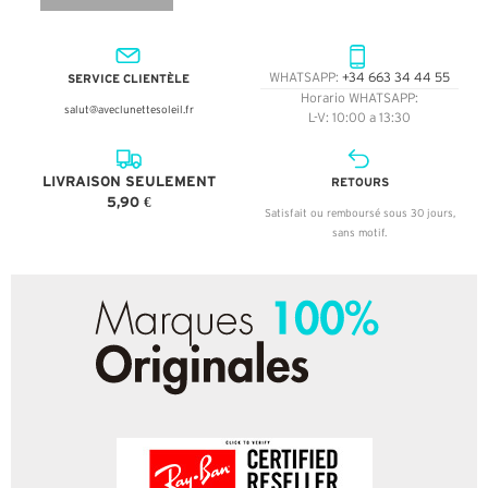
SERVICE CLIENTÈLE
WHATSAPP:
+34 663 34 44 55
Horario WHATSAPP:
salut@aveclunettesoleil.fr
L-V: 10:00 a 13:30
LIVRAISON SEULEMENT
RETOURS
5,90 €
Satisfait ou remboursé sous 30 jours,
sans motif.