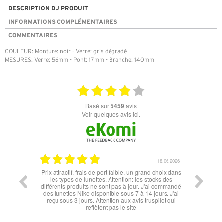
DESCRIPTION DU PRODUIT
INFORMATIONS COMPLÉMENTAIRES
COMMENTAIRES
COULEUR: Monture: noir - Verre: gris dégradé
MESURES: Verre: 56mm - Pont: 17mm - Branche: 140mm
basé sur
5459
avis
Voir quelques avis ici.
06.07.2026
18.06.2026
l'éclipse
Prix attractif, frais de port faible, un grand choix dans
tout est
les types de lunettes. Attention: les stocks des
différents produits ne sont pas à jour. J'ai commandé
des lunettes Nike disponible sous 7 à 14 jours. J'ai
reçu sous 3 jours. Attention aux avis truspilot qui
reflètent pas le site