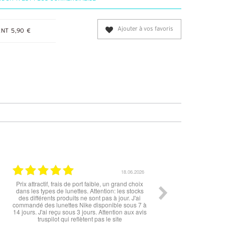
Ajouter à vos favoris
NT 5,90 €
12.06.2026
super les lunettes, très cool, merci
Rien à redire si ce n'est la livrais
peu longue à mon goût. Cependant
sont top !!