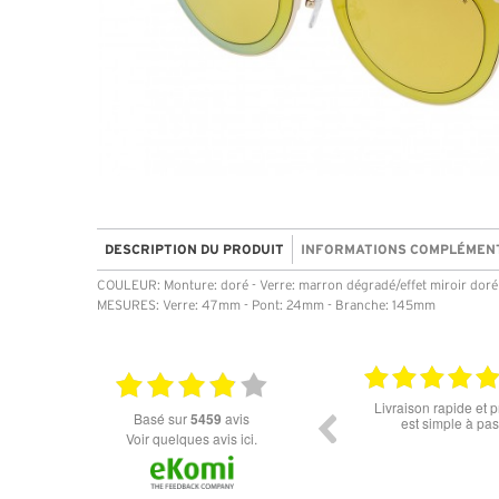
DESCRIPTION DU PRODUIT
INFORMATIONS COMPLÉMEN
COULEUR: Monture: doré - Verre: marron dégradé/effet miroir doré
MESURES: Verre: 47mm - Pont: 24mm - Branche: 145mm
06.07.2026
er lunette merci pour les lunettes pour
Prix attractif, frais de port faible,
basé sur
5459
avis
l'éclipse
dans les types de lunettes. Attent
Voir quelques avis ici.
des différents produits ne sont pa
commandé des lunettes Nike dispo
14 jours. J'ai reçu sous 3 jours. At
truspilot qui reflètent pas 