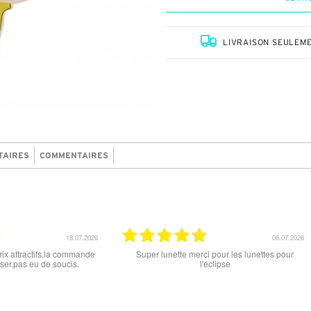
LIVRAISON SEULEME
TAIRES
COMMENTAIRES
18.06.2026
15.06.2026
 un grand choix
tout est parfait , que ce soit le produit commandé
ion: les stocks
ou la livraison . merci
s à jour. J'ai
nible sous 7 à
tention aux avis
le site