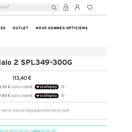
TES
OUTLET
NOUS SOMMES OPTICIENS
 Halo 2 SPL349-300G
113,40 €
- Verre: marron dégradé/effet miroir doré
ODUIT N'EST PLUS COMMERCIALISÉ