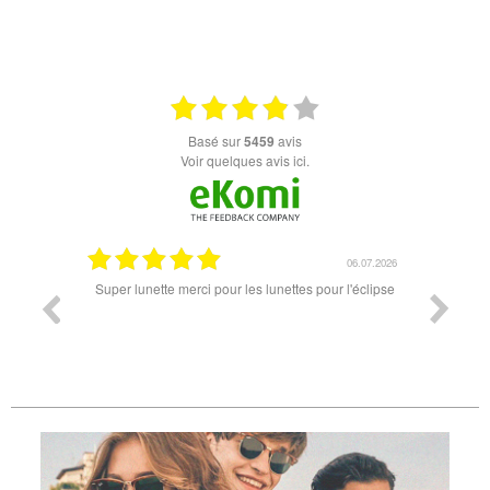
basé sur
5459
avis
Voir quelques avis ici.
18.07.2026
06.07.2026
ande est
Super lunette merci pour les lunettes pour l'éclipse
Prix attr
les t
différen
des lune
reçu so