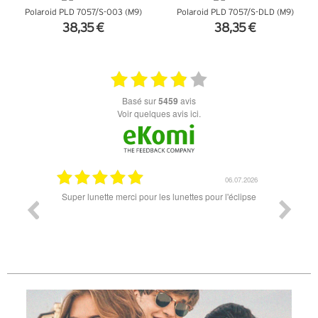
Polaroid PLD 7057/S-003 (M9)
Polaroid PLD 7057/S-DLD (M9)
38,35 €
38,35 €
+ D'INFOS
+ D'INFOS
basé sur
5459
avis
Voir quelques avis ici.
18.07.2026
06.07.2026
ande est
Super lunette merci pour les lunettes pour l'éclipse
Prix attr
les t
différen
des lune
reçu so