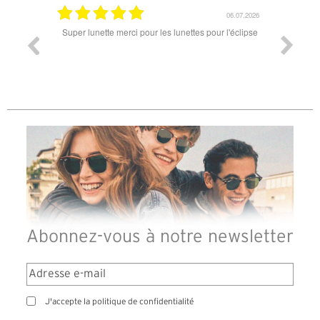
18.07.2026
06.07.2026
ande est
Super lunette merci pour les lunettes pour l'éclipse
Prix attr
les t
différen
des lune
reçu so
Abonnez-vous à notre newsletter
J'accepte la politique de confidentialité