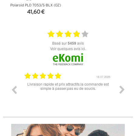
Polaroid PLD 7053/S-BLX (OZ)
41,60 €
+ D'INFOS
basé sur
5459
avis
Voir quelques avis ici.
18.07.2026
06.07.2026
 commande est
Super lunette merci pour les lunettes pour l'éclipse
Prix
cis.
l
diff
des
re