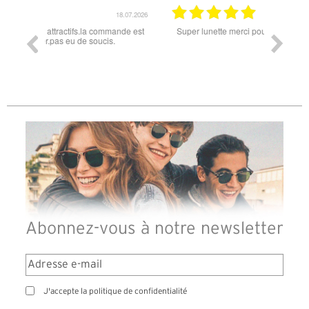
18.07.2026
06.07.2026
ande est
Super lunette merci pour les lunettes pour l'éclipse
Prix attr
les t
différen
des lune
reçu so
Abonnez-vous à notre newsletter
J'accepte la politique de confidentialité