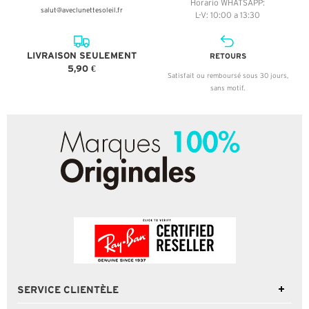
Horario WHATSAPP:
salut@aveclunettesoleil.fr
L-V: 10:00 a 13:30
LIVRAISON SEULEMENT
RETOURS
5,90 €
Satisfait ou remboursé sous 30 jours,
sans motif.
SERVICE CLIENTÈLE