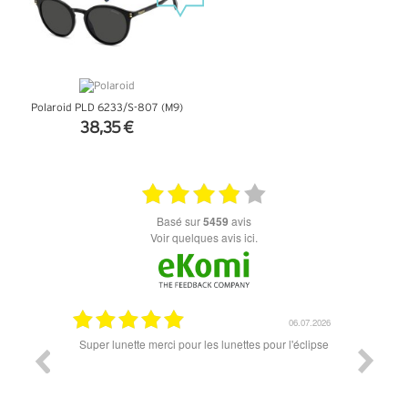
Polaroid PLD 6233/S-807 (M9)
38,35 €
+ D'INFOS
basé sur
5459
avis
Voir quelques avis ici.
18.07.2026
06.07.2026
ande est
Super lunette merci pour les lunettes pour l'éclipse
Prix attr
les t
différen
des lune
reçu so