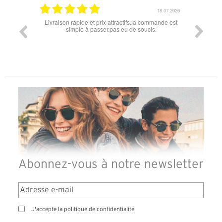
18.07.2026
et prix attractifs.la commande est
Super lunette merci pour les lunettes pour
passer.pas eu de soucis.
Abonnez-vous à notre newsletter
J'accepte la politique de confidentialité