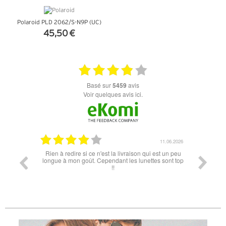
Polaroid PLD 2062/S-N9P (UC)
45,50 €
+ D'INFOS
basé sur
5459
avis
Voir quelques avis ici.
12.06.2026
11.06.2026
Rien à redire si ce n'est la livraison qui est un peu
Rapid
longue à mon goût. Cependant les lunettes sont top
!!