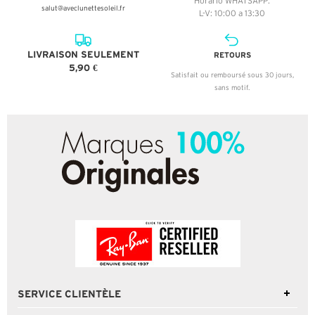
Horario WHATSAPP:
salut@aveclunettesoleil.fr
L-V: 10:00 a 13:30
LIVRAISON SEULEMENT
RETOURS
5,90 €
Satisfait ou remboursé sous 30 jours,
sans motif.
SERVICE CLIENTÈLE