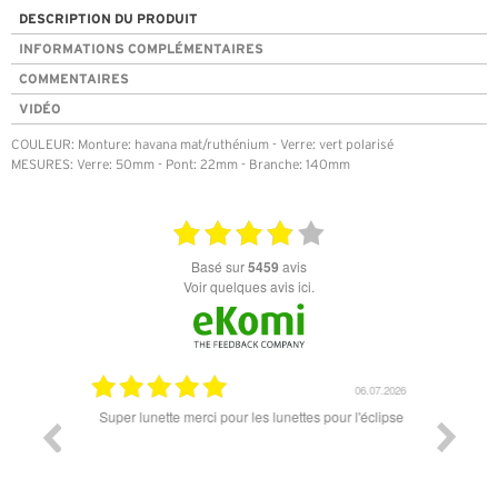
DESCRIPTION DU PRODUIT
INFORMATIONS COMPLÉMENTAIRES
COMMENTAIRES
VIDÉO
COULEUR: Monture: havana mat/ruthénium - Verre: vert polarisé
MESURES: Verre: 50mm - Pont: 22mm - Branche: 140mm
basé sur
5459
avis
Voir quelques avis ici.
18.07.2026
06.07.2026
ande est
Super lunette merci pour les lunettes pour l'éclipse
Prix attr
les t
différen
des lune
reçu so