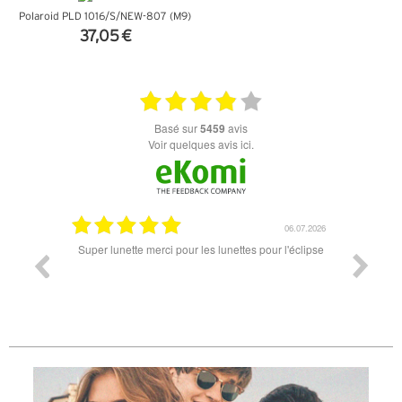
Polaroid PLD 1016/S/NEW-807 (M9)
37,05 €
+ D'INFOS
basé sur
5459
avis
Voir quelques avis ici.
18.07.2026
06.07.2026
ande est
Super lunette merci pour les lunettes pour l'éclipse
Prix attr
les t
différen
des lune
reçu so