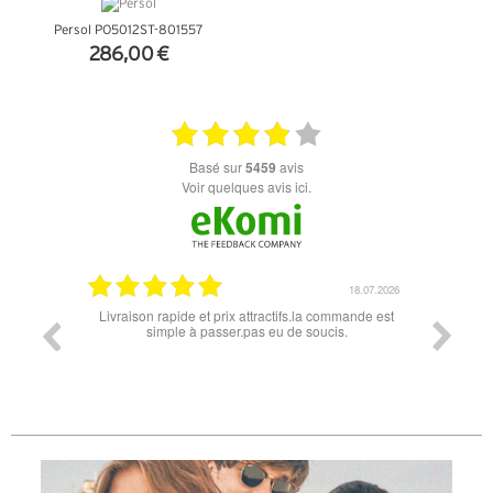
Persol PO5012ST-801557
286,00 €
+ D'INFOS
basé sur
5459
avis
Voir quelques avis ici.
18.07.2026
apide et prix attractifs.la commande est
Super lunette merci pour les lunette
mple à passer.pas eu de soucis.