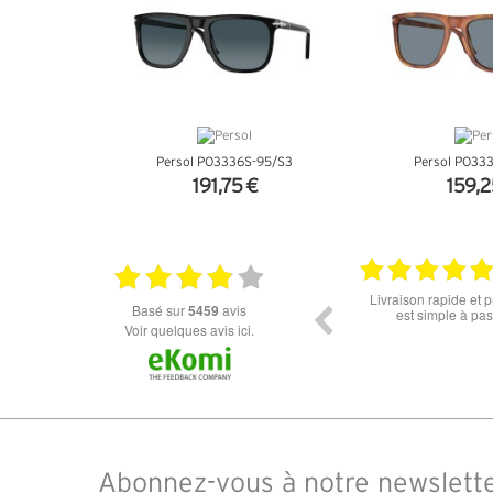
Persol PO3336S-95/S3
Persol PO33
191,75 €
159,2
+ D'INFOS
+ D'I
06.07.2026
Super lunette merci pour les lunettes pour
Prix attractif, frais d
basé sur
5459
avis
l'éclipse
dans les types de lune
Voir quelques avis ici.
des différents produi
commandé des lunette
14 jours. J'ai reçu sou
truspilot qui 
Abonnez-vous à notre newslett