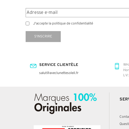
J'accepte la politique de confidentialité
S'INSCRIRE
SERVICE CLIENTÈLE
WH
Hor
salut@aveclunettesoleil.fr
L-V
SER
Conta
Quest