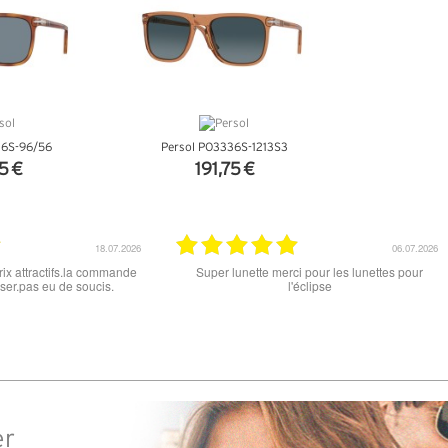
36S-96/56
Persol PO3336S-1213S3
5 €
191,75 €
NFOS
+ D'INFOS
18.06.2026
15.06.2026
e port faible, un grand choix
tout est parfait , que ce soit le produit commandé
ttes. Attention: les stocks
ou la livraison . merci
ts ne sont pas à jour. J'ai
s Nike disponible sous 7 à
s 3 jours. Attention aux avis
reflètent pas le site
er