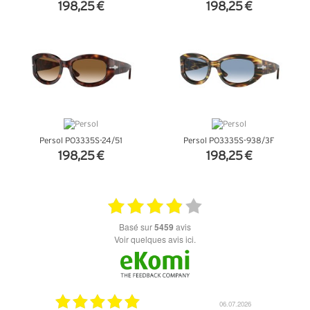
198,25 €
198,25 €
+ D'INFOS
+ D'INFOS
Persol PO3335S-24/51
Persol PO3335S-938/3F
198,25 €
198,25 €
+ D'INFOS
+ D'INFOS
basé sur
5459
avis
Voir quelques avis ici.
18.07.2026
06.07.2026