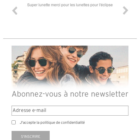
ande est
Super lunette merci pour les lunettes pour l'éclipse
Prix attr
les t
différen
des lune
reçu so
Abonnez-vous à notre newsletter
J'accepte la politique de confidentialité
S'INSCRIRE