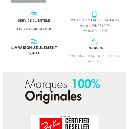
SERVICE CLIENTÈLE
WHATSAPP:
+34 663 34 44 55
Horario WHATSAPP:
salut@aveclunettesoleil.fr
L-V: 10:00 a 13:30
LIVRAISON SEULEMENT
RETOURS
5,90 €
Satisfait ou remboursé sous 30 jours,
sans motif.