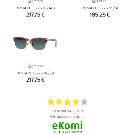
Persol PO3327S-107148
Persol PO3327S-95/31
217,75 €
185,25 €
+ D'INFOS
+ D'INFOS
Persol PO3327S-96/S3
217,75 €
+ D'INFOS
basé sur
5459
avis
Voir quelques avis ici.