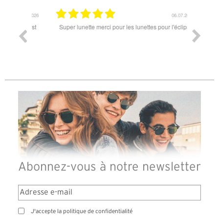
18.07.2026
06.07.2026
ande est
Super lunette merci pour les lunettes pour l'éclipse
Prix attr
les t
différen
des lune
reçu so
Abonnez-vous à notre newsletter
J'accepte la politique de confidentialité