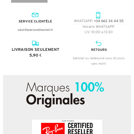
SERVICE CLIENTÈLE
WHATSAPP:
+34 663 34 44 55
Horario WHATSAPP:
salut@aveclunettesoleil.fr
L-V: 10:00 a 13:30
LIVRAISON SEULEMENT
RETOURS
5,90 €
Satisfait ou remboursé sous 30 jours,
sans motif.