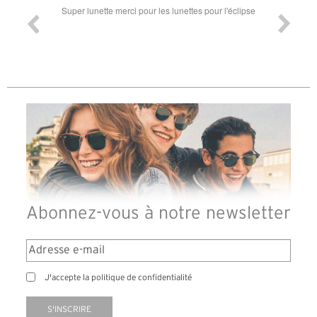
ande est
Super lunette merci pour les lunettes pour l'éclipse
Prix attr
les t
différen
des lune
reçu so
Abonnez-vous à notre newsletter
J'accepte la politique de confidentialité
S'INSCRIRE