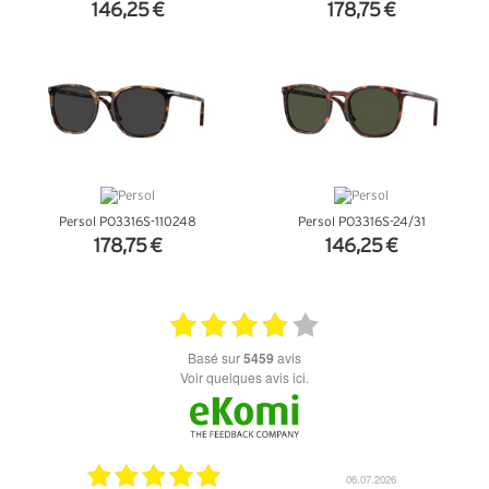
146,25 €
178,75 €
+ D'INFOS
+ D'INFOS
Persol PO3316S-110248
Persol PO3316S-24/31
178,75 €
146,25 €
+ D'INFOS
+ D'INFOS
basé sur
5459
avis
Voir quelques avis ici.
18.07.2026
06.07.2026