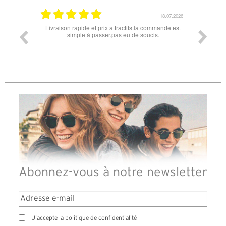
18.07.2026
06.07.2026
tractifs.la commande est
Super lunette merci pour les lunettes pour l'éclipse
s eu de soucis.
Abonnez-vous à notre newsletter
J'accepte la politique de confidentialité