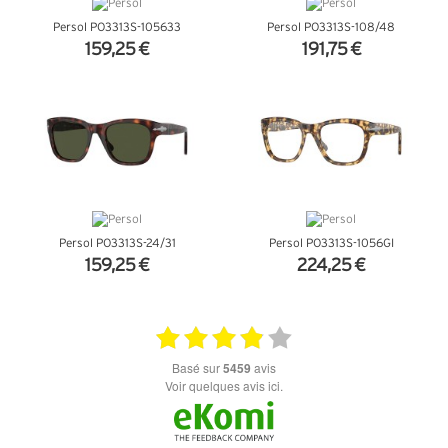
Persol PO3313S-105633
Persol PO3313S-108/48
159,25 €
191,75 €
+ D'INFOS
+ D'INFOS
Persol PO3313S-24/31
Persol PO3313S-1056GI
159,25 €
224,25 €
+ D'INFOS
+ D'INFOS
basé sur
5459
avis
Voir quelques avis ici.