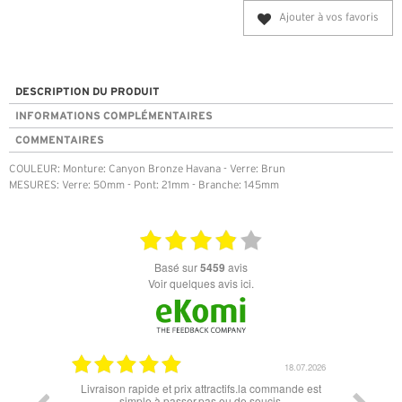
Ajouter à vos favoris
DESCRIPTION DU PRODUIT
INFORMATIONS COMPLÉMENTAIRES
COMMENTAIRES
COULEUR: Monture: Canyon Bronze Havana - Verre: Brun
MESURES: Verre: 50mm - Pont: 21mm - Branche: 145mm
basé sur
5459
avis
Voir quelques avis ici.
07.04.2026
18.07.2026
 conforme
Livraison rapide et prix attractifs.la commande est
Super lu
simple à passer.pas eu de soucis.