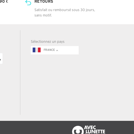
90 €
RETOURS
Satisfait ou remboursé sous 30 jours,
sans motif.
Sélectionnez un pays
FRANCE