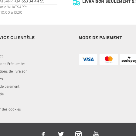
LIVRAISON SEULEMENT 5,
ATSAPP:
+34 663 34 44 55
ario WHATSAPP:
: 10:00 a 13:30
VICE CLIENTÈLE
MODE DE PAIEMENT
ct
ions Fréquentes
ions de livraison
rs
de paiement
tie
r des cookies