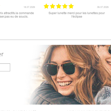
15.06.2026
12
it , que ce soit le produit commandé
super les lunettes, très cool, merci
ou la livraison . merci
er