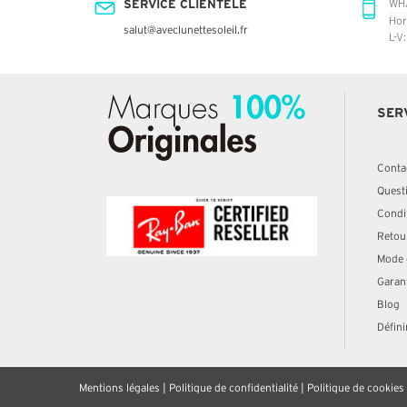
SERVICE CLIENTÈLE
WH
Hor
salut@aveclunettesoleil.fr
L-V
SER
Conta
Quest
Condit
Retou
Mode 
Garan
Blog
Défini
Mentions légales
|
Politique de confidentialité
|
Politique de cookies