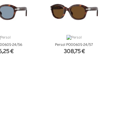
O0060S-24/56
Persol PO0060S-24/57
6,25 €
308,75 €
'INFOS
+ D'INFOS