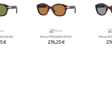
60S-24/4E
Persol PO0060S-24/53
Persol P
5 €
276,25 €
27
NFOS
+ D'INFOS
+ D