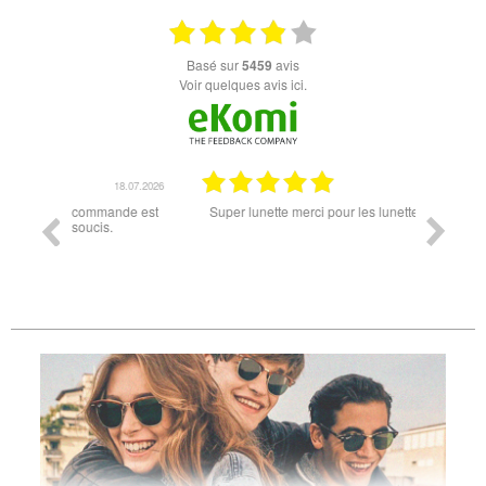
basé sur
5459
avis
Voir quelques avis ici.
18.07.2026
06.07.2026
ande est
Super lunette merci pour les lunettes pour l'éclipse
Prix attr
les t
différen
des lune
reçu so