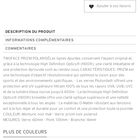
Ajouter à vos favoris
DESCRIPTION DU PRODUIT
INFORMATIONS COMPLÉMENTAIRES
COMMENTAIRES
TWOFACE PRIZM POLARISÉLes lignes épurées conservent l'aspect original et,
grâce à la technologie High Definition Optics® (HDO®), une clarté imbattable et
une protection éprouvée sont au rendez-vous.CARACTÉRISTIQUES- PRIZM est
une technologie d'objectif révolutionnaire qui optimise la vision pour des
sports et des environnements spécifiques. - Les verres Plutonite® offrent une
protection anti-UV supérieure filtrant 100% de tous les rayons UVA, UVB, UVC
et de la lumière bleue nocive jusqu'à 400m - La technologie High Definition
Optics® (HDO®) brevetée offre une clarté optique supérieure et une netteté
exceptionnelle à tous les angles - Le matériau O-Matter résistant aux tensions
est à la fois léger et durable pour un confort et une protection toute la journée
COULEUR: Monture: noir mat - Verre: prizm noir polarisé
MESURES: Verre: 60mm - Pont: 135mm - Branche: 16mm
PLUS DE COULEURS