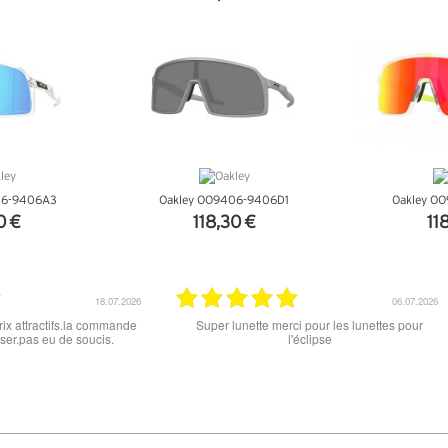
NFOS
+ D'INFOS
+ D
06-9406A3
Oakley OO9406-9406D1
Oakley O
0 €
118,30 €
11
NFOS
+ D'INFOS
+ D
15.06.2026
12.06.2026
 ce soit le produit commandé
super les lunettes, très cool, merci
raison . merci