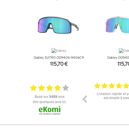
+ D'INFOS
+ D'I
Oakley SUTRO OO9406-9406C9
Oakley OO94
115,70 €
115,7
+ D'INFOS
+ D'I
18.06.2026
Prix attractif, frais de port faible, un grand choix
tout est parfait , que
basé sur
5459
avis
dans les types de lunettes. Attention: les stocks
ou la liv
des différents produits ne sont pas à jour. J'ai
Voir quelques avis ici.
commandé des lunettes Nike disponible sous 7 à
14 jours. J'ai reçu sous 3 jours. Attention aux avis
truspilot qui reflètent pas le site