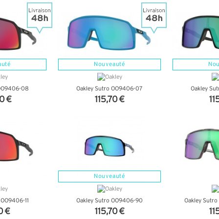
auté
Nouveauté
Nou
 OO9406-08
Oakley Sutro OO9406-07
Oakley Su
0 €
115,70 €
11
NFOS
+ D'INFOS
+ D
Nouveauté
 OO9406-11
Oakley Sutro OO9406-90
Oakley Sutr
0 €
115,70 €
11