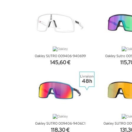
+ D'INFOS
+ D'I
Oakley SUTRO OO9406-940699
Oakley Sutro O
145,60 €
115,7
+ D'INFOS
+ D'I
Oakley SUTRO OO9406-9406C1
Oakley SUTRO O
118,30 €
131,3