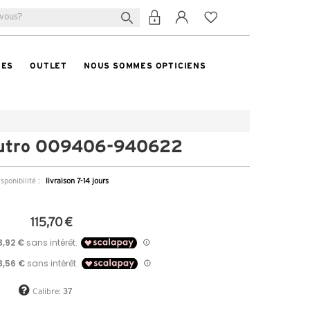
TES
OUTLET
NOUS SOMMES OPTICIENS
Sutro OO9406-940622
sponibilité :
livraison 7-14 jours
115,70 €
Calibre:
37