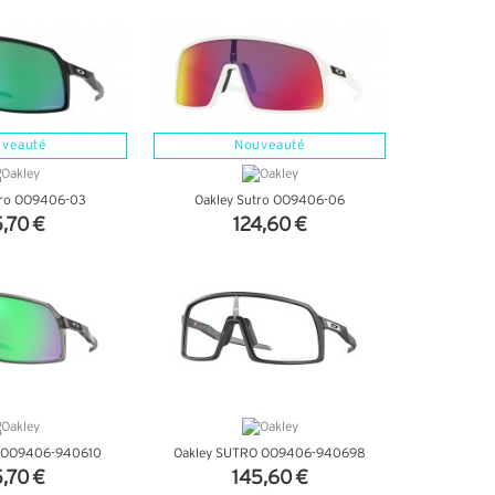
veauté
Nouveauté
tro OO9406-03
Oakley Sutro OO9406-06
5,70 €
124,60 €
'INFOS
+ D'INFOS
o OO9406-940610
Oakley SUTRO OO9406-940698
5,70 €
145,60 €