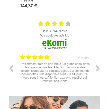
921104
144,30 €
+ D'INFOS
basé sur
5459
avis
Voir quelques avis ici.
06.07.2026
18.06.2026
l'éclipse
Prix attractif, frais de port faible, un grand choix dans
tout est
les types de lunettes. Attention: les stocks des
différents produits ne sont pas à jour. J'ai commandé
des lunettes Nike disponible sous 7 à 14 jours. J'ai
reçu sous 3 jours. Attention aux avis truspilot qui
reflètent pas le site