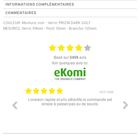
INFORMATIONS COMPLÉMENTAIRES
COMMENTAIRES
COULEUR: Monture: noir - Verre: PRIZM DARK GOLF
MESURES: Verre: 59mm - Pont: 15mm - Branche: 135mm
basé sur
5459
avis
Voir quelques avis ici.
07.04.2026
18.07.2026
 conforme
Livraison rapide et prix attractifs.la commande est
Super lu
simple à passer.pas eu de soucis.