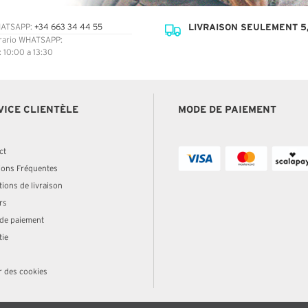
LIVRAISON SEULEMENT 5,
ATSAPP:
+34 663 34 44 55
rario WHATSAPP:
: 10:00 a 13:30
VICE CLIENTÈLE
MODE DE PAIEMENT
ct
ions Fréquentes
ions de livraison
rs
de paiement
tie
r des cookies