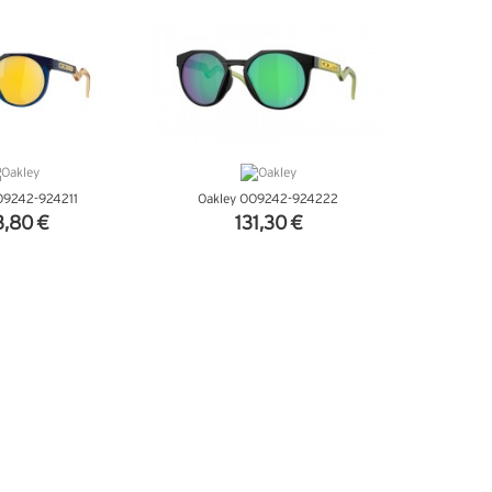
O9242-924211
Oakley OO9242-924222
3,80 €
131,30 €
'INFOS
+ D'INFOS