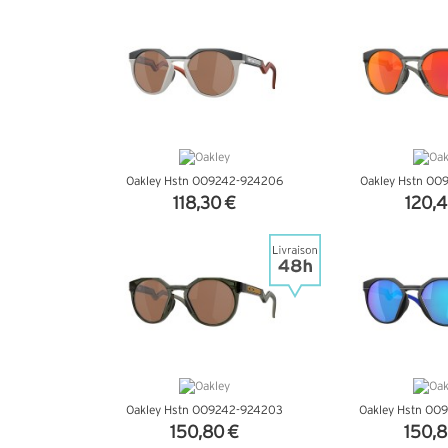
Oakley Hstn OO9242-924206
Oakley Hstn OO
118,30 €
120,4
+ D'INFOS
+ D'I
Oakley Hstn OO9242-924203
Oakley Hstn OO
150,80 €
150,8