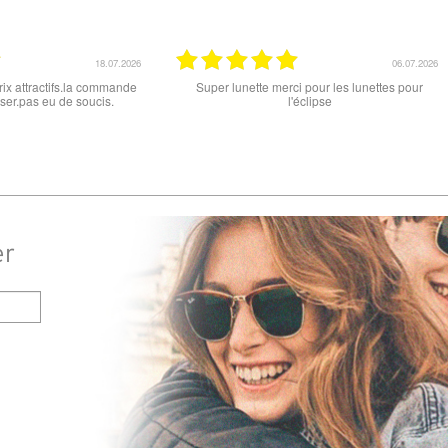
NFOS
+ D'INFOS
15.06.2026
12.06.2026
 ce soit le produit commandé
super les lunettes, très cool, merci
raison . merci
er