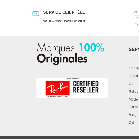
SERVICE CLIENTÈLE
WH
Ho
salut@aveclunettesoleil.fr
L-V
SER
Conta
Quest
Condit
Retou
Mode 
Garan
Blog
Défini