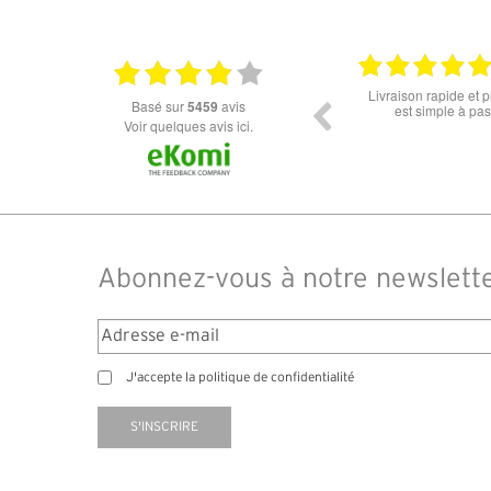
+ D'INFOS
+ D'I
18.06.2026
Prix attractif, frais de port faible, un grand choix
tout est parfait , que
basé sur
5459
avis
dans les types de lunettes. Attention: les stocks
ou la liv
des différents produits ne sont pas à jour. J'ai
Voir quelques avis ici.
commandé des lunettes Nike disponible sous 7 à
14 jours. J'ai reçu sous 3 jours. Attention aux avis
truspilot qui reflètent pas le site
Abonnez-vous à notre newslett
J'accepte la politique de confidentialité
S'INSCRIRE