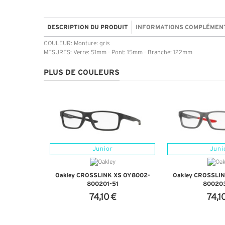
DESCRIPTION DU PRODUIT
INFORMATIONS COMPLÉMEN
COULEUR: Monture: gris
MESURES: Verre: 51mm - Pont: 15mm - Branche: 122mm
PLUS DE COULEURS
Junior
Juni
Oakley CROSSLINK XS OY8002-
Oakley CROSSLI
800201-51
80020
74,10 €
74,1
+ D'INFOS
+ D'I