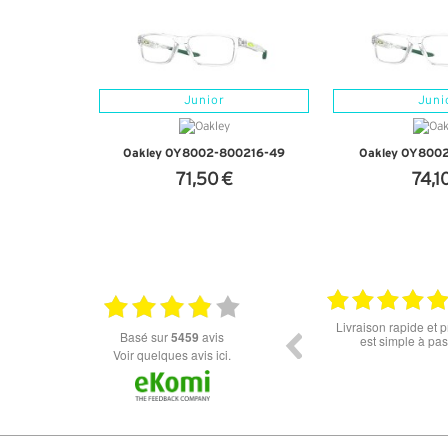
Junior
Juni
Oakley OY8002-800216-49
Oakley OY800
71,50 €
74,1
+ D'INFOS
+ D'I
18.06.2026
Prix attractif, frais de port faible, un grand choix
tout est parfait , que
basé sur
5459
avis
dans les types de lunettes. Attention: les stocks
ou la liv
des différents produits ne sont pas à jour. J'ai
Voir quelques avis ici.
commandé des lunettes Nike disponible sous 7 à
14 jours. J'ai reçu sous 3 jours. Attention aux avis
truspilot qui reflètent pas le site