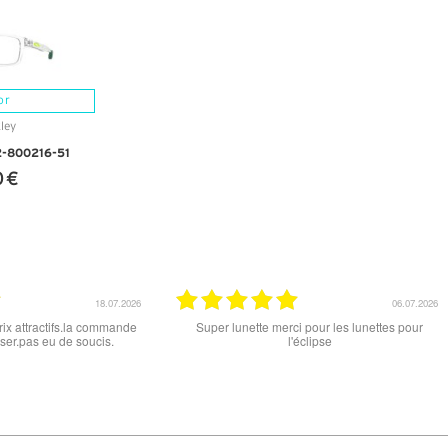
or
2-800216-51
0 €
NFOS
15.06.2026
12.06.2026
 ce soit le produit commandé
super les lunettes, très cool, merci
raison . merci