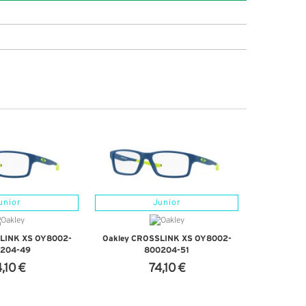
unior
Junior
LINK XS OY8002-
Oakley CROSSLINK XS OY8002-
204-49
800204-51
,10 €
74,10 €
'INFOS
+ D'INFOS