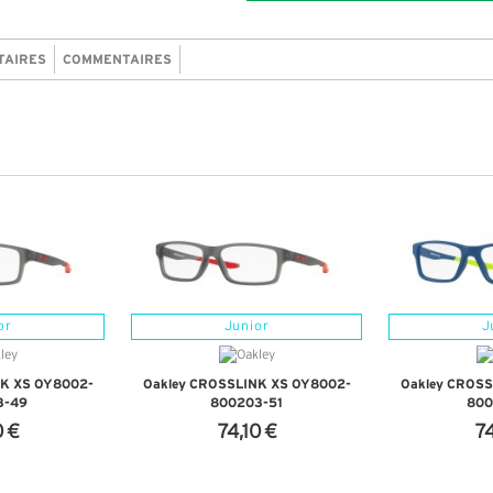
TAIRES
COMMENTAIRES
or
Junior
J
NK XS OY8002-
Oakley CROSSLINK XS OY8002-
Oakley CROSS
3-49
800203-51
800
0 €
74,10 €
74
NFOS
+ D'INFOS
+ D