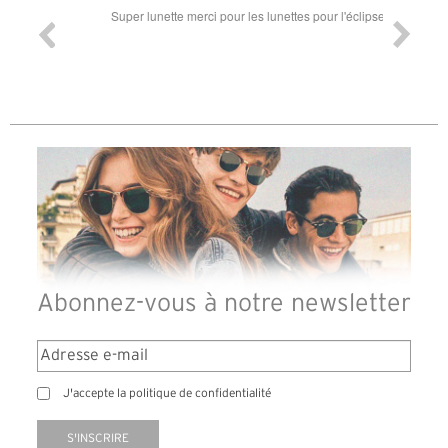
ande est
Super lunette merci pour les lunettes pour l'éclipse
Prix attr
les t
différen
des lune
reçu so
Abonnez-vous à notre newsletter
J'accepte la politique de confidentialité
S'INSCRIRE