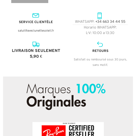
SERVICE CLIENTÈLE
WHATSAPP:
+34 663 34 44 55
Horario WHATSAPP:
salut@aveclunettesoleil.fr
L-V: 10:00 a 13:30
LIVRAISON SEULEMENT
RETOURS
5,90 €
Satisfait ou remboursé sous 30 jours,
sans motif.