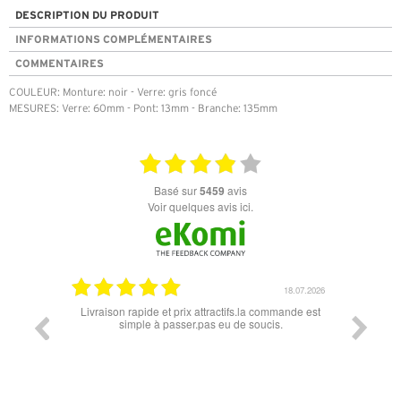
DESCRIPTION DU PRODUIT
INFORMATIONS COMPLÉMENTAIRES
COMMENTAIRES
COULEUR: Monture: noir - Verre: gris foncé
MESURES: Verre: 60mm - Pont: 13mm - Branche: 135mm
basé sur
5459
avis
Voir quelques avis ici.
07.04.2026
18.07.2026
 conforme
Livraison rapide et prix attractifs.la commande est
Super lu
simple à passer.pas eu de soucis.