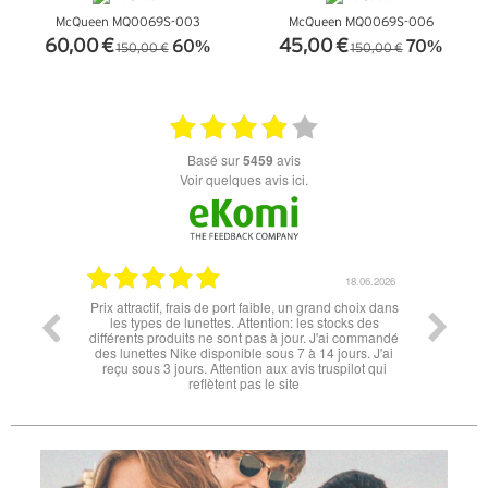
McQueen MQ0069S-003
McQueen MQ0069S-006
60,00 €
45,00 €
60%
70%
150,00 €
150,00 €
+ D'INFOS
+ D'INFOS
basé sur
5459
avis
Voir quelques avis ici.
06.07.2026
18.06.2026
l'éclipse
Prix attractif, frais de port faible, un grand choix dans
tout est
les types de lunettes. Attention: les stocks des
différents produits ne sont pas à jour. J'ai commandé
des lunettes Nike disponible sous 7 à 14 jours. J'ai
reçu sous 3 jours. Attention aux avis truspilot qui
reflètent pas le site