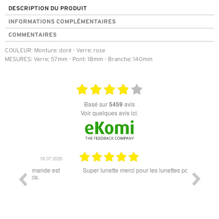
DESCRIPTION DU PRODUIT
INFORMATIONS COMPLÉMENTAIRES
COMMENTAIRES
COULEUR: Monture: doré - Verre: rose
MESURES: Verre: 57mm - Pont: 18mm - Branche: 140mm
basé sur
5459
avis
Voir quelques avis ici.
18.07.2026
06.07.2026
ande est
Super lunette merci pour les lunettes pour l'éclipse
Prix attr
les t
différen
des lune
reçu so