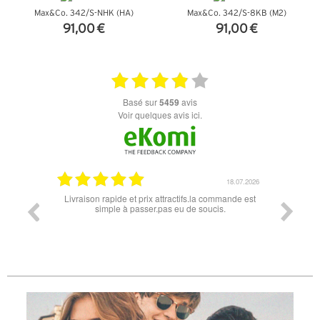
Max&Co. 342/S-NHK (HA)
Max&Co. 342/S-8KB (M2)
91,00 €
91,00 €
+ D'INFOS
+ D'INFOS
basé sur
5459
avis
Voir quelques avis ici.
18.07.2026
06.07
x attractifs.la commande est
Super lunette merci pour les lunettes pour l'écl
r.pas eu de soucis.